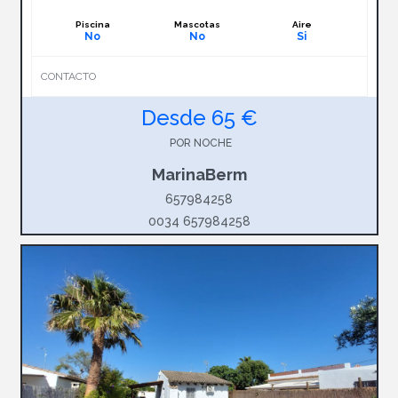
Piscina
Mascotas
Aire
No
No
Si
CONTACTO
Desde 65 €
POR NOCHE
MarinaBerm
657984258
0034 657984258