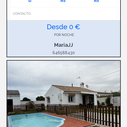
Si
No
No
CONTACTO
Desde 0 €
POR NOCHE
MariaJJ
646588430