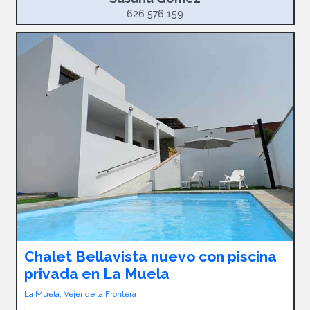
626 576 159
Chalet Bellavista nuevo con piscina
privada en La Muela
La Muela
,
Vejer de la Frontera