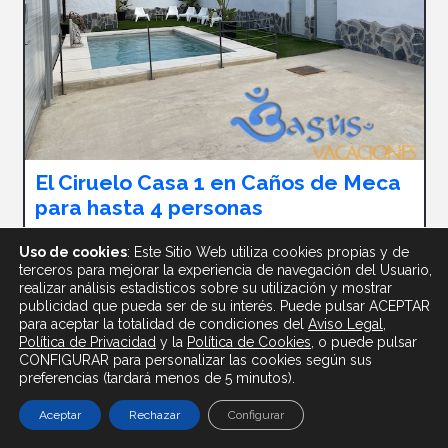
El Ciruelo Casa 1 en Caños de Meca
para hasta 4 personas
Barbate
,
Los Caños de Meca
Uso de cookies
: Este Sitio Web utiliza cookies propias y de
terceros para mejorar la experiencia de navegación del Usuario,
Resumen
realizar análisis estadísticos sobre su utilización y mostrar
publicidad que pueda ser de su interés. Puede pulsar ACEPTAR
para aceptar la totalidad de condiciones del
Aviso Legal
,
Política de Privacidad
y
la
Política
de Cookies
, o puede pulsar
CONFIGURAR para personalizar las cookies según sus
preferencias (tardará menos de 5 minutos).
Aceptar
Rechazar
Configurar
Dormitorios
Personas
Wifi
1
3
Si