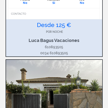
No
Si
No
CONTACTO
Desde 125 €
POR NOCHE
Luca Bagus Vacaciones
610893505
0034 610893505