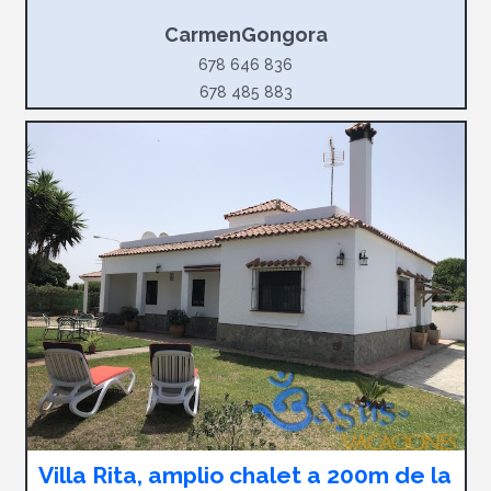
CarmenGongora
678 646 836
678 485 883
Villa Rita, amplio chalet a 200m de la