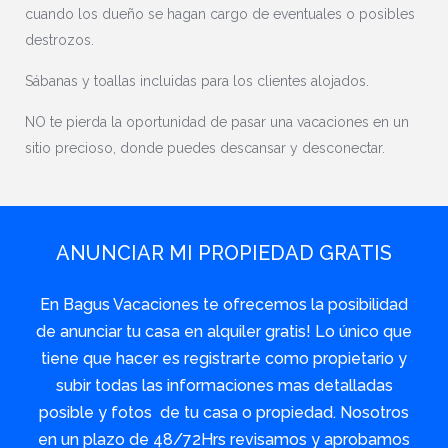
cuando los dueño se hagan cargo de eventuales o posibles
destrozos.
Sábanas y toallas incluidas para los clientes alojados.
NO te pierda la oportunidad de pasar una vacaciones en un
sitio precioso, donde puedes descansar y desconectar.
ANUNCIAR MI PROPIEDAD GRATIS
En Bagus Vacaciones te ofrecemos la posibilidad
de anunciar tu casa en alquiler gratis! Lo único que
tiene que hacer es registrarte como propietario y
subir todas las informaciones mas detalladas
posible y fotos de tu casa o propiedad. Nosotros
en un plazo de 48/72Hrs revisamos y aprobamos