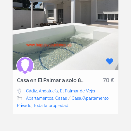
70 €
Casa en El Palmar a solo 8...
Cádiz, Andalucía
,
El Palmar de Vejer
Apartamentos
,
Casas
/
Casa/Apartamento
Privado
,
Toda la propiedad