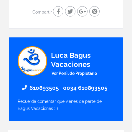
Compartir
Luca Bagus
Vacaciones
Ver Perfil de Propietario
610893505
0034 610893505
Recuerda comentar que vienes de parte de
Bagus Vacaciones ;-)