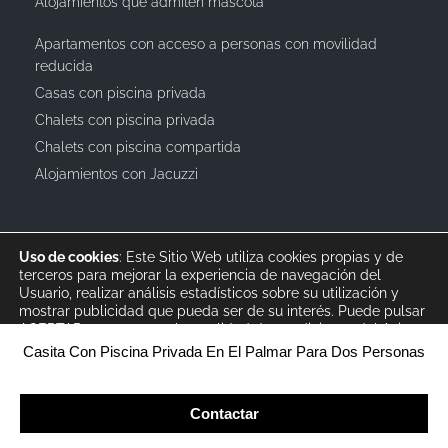
Alojamientos que admiten mascota
Apartamentos con acceso a personas con movilidad
reducida
Casas con piscina privada
Chalets con piscina privada
Chalets con piscina compartida
Alojamientos con Jacuzzi
Uso de cookies
: Este Sitio Web utiliza cookies propias y de
terceros para mejorar la experiencia de navegación del
Usuario, realizar análisis estadísticos sobre su utilización y
mostrar publicidad que pueda ser de su interés. Puede pulsar
© 2019 All rights reserved Bagus Vacaciones :: Alquiler
ACEPTAR para aceptar la totalidad de condiciones del
Aviso
Turístico Vacacional en España, Andalucía, Cádiz ·
Legal
,
Política de Privacidad
y
la
Política
de Cookies
, o puede
Casita Con Piscina Privada En El Palmar Para Dos Personas
info@bagusvacaciones.es · Tel.: 610 89 35 05 · Diseño Web
pulsar CONFIGURAR para personalizar las cookies según sus
preferencias (tardará menos de 5 minutos).
XSEO http://xseo.es
Contactar
Aceptar
Rechazar
Configurar