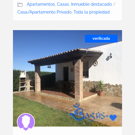
Apartamentos
,
Casas
,
Inmueble destacado
/
Casa/Apartamento Privado
,
Toda la propiedad
verificada