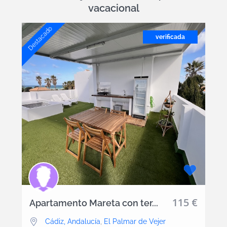
vacacional
Destacado
verificada
115 €
Apartamento Mareta con ter...
Cádiz, Andalucía
,
El Palmar de Vejer