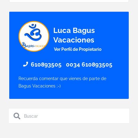
Luca Bagus
Vacaciones
Ver Perfil de Propietario
610893505
0034 610893505
Recuerda comentar que vienes de parte de
Bagus Vacaciones ;-)