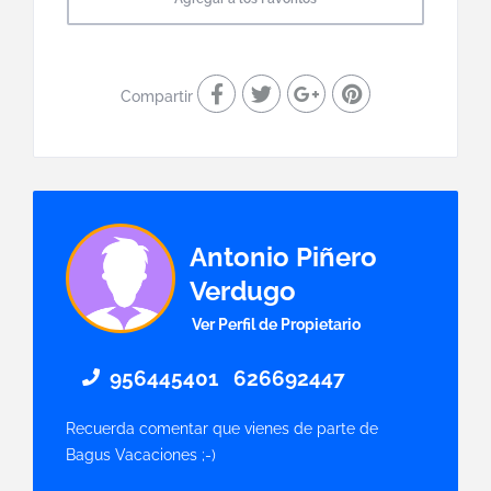
Compartir
Antonio Piñero
Verdugo
Ver Perfil de Propietario
956445401
626692447
Recuerda comentar que vienes de parte de
Bagus Vacaciones ;-)