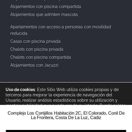
Alojamientos con piscina compartida
Alojamientos que admiten mascota
Apartamentos con acceso a personas con movilidad
reducida
Casas con piscina privada
Chalets con piscina privada
Chalets con piscina compartida
Alojamientos con Jacuzzi
Uso de cookies
: Este Sitio Web utiliza cookies propias y de
terceros para mejorar la experiencia de navegación del
Usuario, realizar análisis estadísticos sobre su utilización y
mostrar publicidad que pueda ser de su interés. Puede pulsar
© 2019 All rights reserved Bagus Vacaciones :: Alquiler
ACEPTAR para aceptar la totalidad de condiciones del
Aviso
Complejo Los Cortijillos Habitación 2C, El Colorado, Conil De
Turístico Vacacional en España, Andalucía, Cádiz ·
Legal
,
Política de Privacidad
y
la
Política
de Cookies
, o puede
La Frontera, Costa De La Luz, Cadiz
info@bagusvacaciones.es · Tel.: 610 89 35 05 · Diseño Web
pulsar CONFIGURAR para personalizar las cookies según sus
preferencias (tardará menos de 5 minutos).
XSEO http://xseo.es