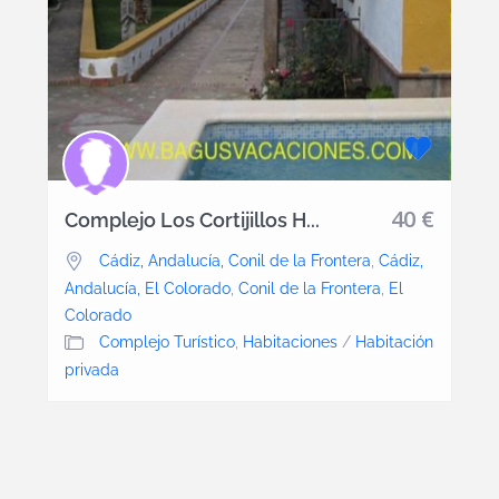
40 €
Complejo Los Cortijillos H...
Cádiz, Andalucía, Conil de la Frontera
,
Cádiz,
Andalucía, El Colorado
,
Conil de la Frontera
,
El
Colorado
Complejo Turístico
,
Habitaciones
/
Habitación
privada