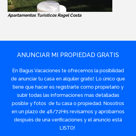
Apartamentos Turísticos Ragel Costa
ANUNCIAR MI PROPIEDAD GRATIS
En Bagus Vacaciones te ofrecemos la posibilidad
de anunciar tu casa en alquiler gratis! Lo único que
tiene que hacer es registrarte como propietario y
subir todas las informaciones mas detalladas
posible y fotos de tu casa o propiedad. Nosotros
en un plazo de 48/72Hrs revisamos y aprobamos
después de una verificaciones y el anuncio está
LISTO!