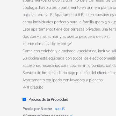
apartamentos, uno con 2 dormitorios y los restantes t
tipología, hay Suites, apartamento en primera planta co
baja sin terraza. El Apartamento 8 Blue en cuestión es 
cama individuales perfecto para la familia (para 3 ó 4 
Este apartamento tiene dos terrazas privadas, una terra
dos con vistas al mar y al puerto pesquero de conil .
Interior climatizado, tv lcd 32”.
Cama con colchón y almohada viscolástica, incluye sáb
Su cocina está equipada con todos los electrodomésticos 
accesorios necesarios para cocinar (microondas, batidor
Servicio de limpieza diario bajo petición del cliente (con
Apartamento equipado con lavadora y plancha.
Wifi gratuito
Precios de la Propiedad
100 €
Precio por Noche :