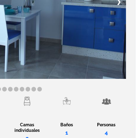
❯
Camas
Baños
Personas
individuales
1
4