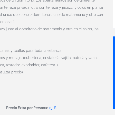
odos de un dormitorio. Los apartamentos son de diferente
n terraza privada, otro con terraza y jacuzzi y otros en planta
el unico que tiene 2 dormitorios, uno de matrimonio y otro con
personas).
za junto al dormitorio de matrimonio y otra en el salón, las
anas y toallas para toda la estancia.
y menaje. (cubertería, cristalería, vajilla, batería y varios
a, tostador, exprimidor, cafetera…).
sultar precio).
15 €
Precio Extra por Persona: