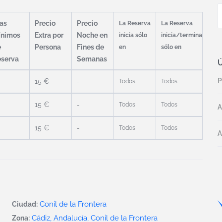
as
Precio
Precio
La Reserva
La Reserva
ínimos
Extra por
Noche en
inicia sólo
inicia/termina
e
Persona
Fines de
en
sólo en
eserva
Semanas
Ú
P
15 €
-
Todos
Todos
15 €
-
Todos
Todos
A
15 €
-
Todos
Todos
A
Conil de la Frontera
Ciudad:
Cádiz, Andalucía, Conil de la Frontera
Zona: