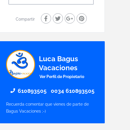
Compartir
Luca Bagus
Vacaciones
Ver Perfil de Propietario
610893505
0034 610893505
Recuerda comentar que vienes de parte de
Bagus Vacaciones ;-)