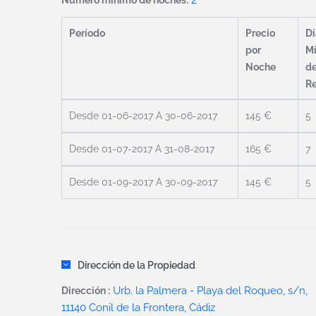
2
Número mínimo de noches:
Período
Precio
Dí
por
M
Noche
d
R
Desde 01-06-2017 A 30-06-2017
145 €
5
Desde 01-07-2017 A 31-08-2017
165 €
7
Desde 01-09-2017 A 30-09-2017
145 €
5
Dirección de la Propiedad
Urb. la Palmera - Playa del Roqueo, s/n,
Dirección :
11140 Conil de la Frontera, Cádiz