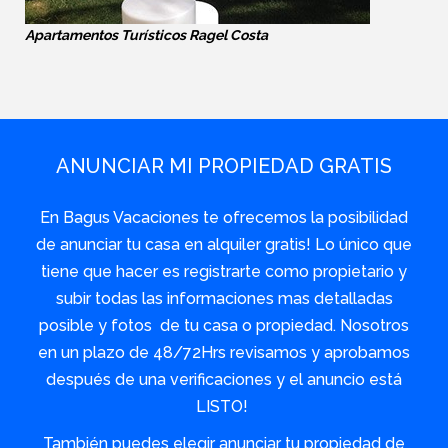
Apartamentos Turísticos Ragel Costa
ANUNCIAR MI PROPIEDAD GRATIS
En Bagus Vacaciones te ofrecemos la posibilidad
de anunciar tu casa en alquiler gratis! Lo único que
tiene que hacer es registrarte como propietario y
subir todas las informaciones mas detalladas
posible y fotos de tu casa o propiedad. Nosotros
en un plazo de 48/72Hrs revisamos y aprobamos
después de una verificaciones y el anuncio está
LISTO!
También puedes elegir anunciar tu propiedad de