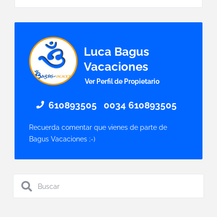
Luca Bagus
Vacaciones
Ver Perfil de Propietario
610893505
0034 610893505
Recuerda comentar que vienes de parte de
Bagus Vacaciones ;-)