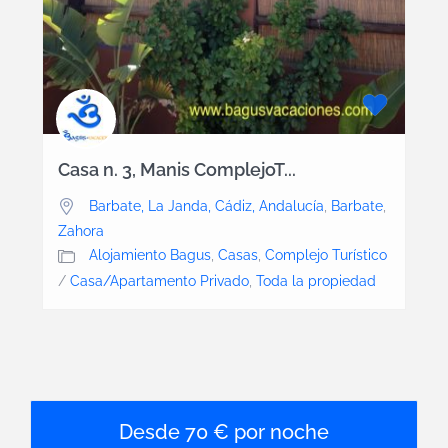
Casa n. 3, Manis ComplejoT...
Barbate, La Janda, Cádiz, Andalucía
,
Barbate
,
Zahora
Alojamiento Bagus
,
Casas
,
Complejo Turístico
/
Casa/Apartamento Privado
,
Toda la propiedad
70 € por noche