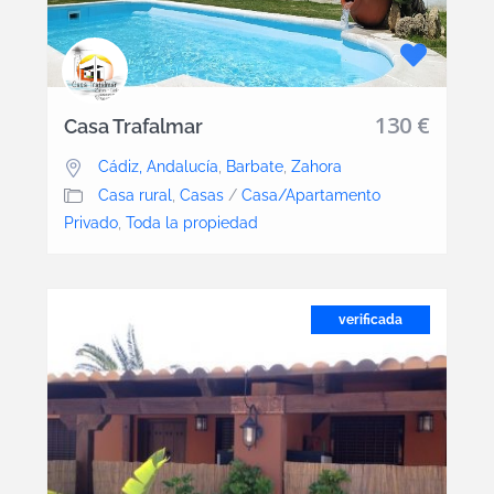
130 €
Casa Trafalmar
Cádiz, Andalucía
,
Barbate
,
Zahora
Casa rural
,
Casas
/
Casa/Apartamento
Privado
,
Toda la propiedad
verificada