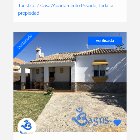
Turístico
/
Casa/Apartamento Privado
,
Toda la
propiedad
Destacado
verificada