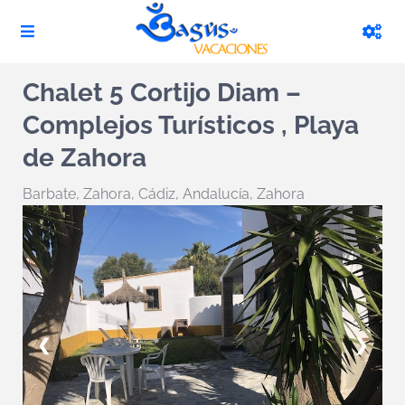
Chalet 5 Cortijo Diam –
Complejos Turísticos , Playa
de Zahora
Barbate
,
Zahora
,
Cádiz, Andalucía, Zahora
❮
❯