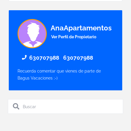
AnaApartamentos
Ver Perfil de Propietario
630707988
630707988
Recuerda comentar que vienes de parte de
Bagus Vacaciones ;-)