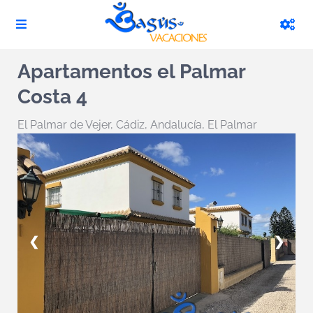
Apartamentos el Palmar
Costa 4
El Palmar de Vejer
,
Cádiz, Andalucía, El Palmar
❮
❯