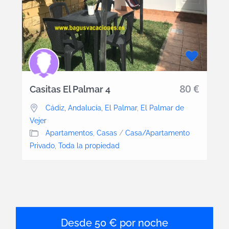
80 €
Casitas El Palmar 4
Cádiz, Andalucía, El Palmar
,
El Palmar de
Vejer
Apartamentos
,
Casas
/
Casa/Apartamento
Privado
,
Toda la propiedad
50 € por noche