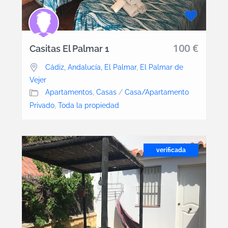
100 €
Casitas El Palmar 1
Cádiz, Andalucía, El Palmar
,
El Palmar de
Vejer
Apartamentos
,
Casas
/
Casa/Apartamento
Privado
,
Toda la propiedad
verificada