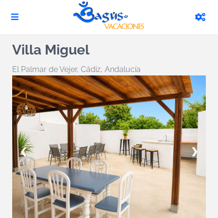
Villa Miguel
El Palmar de Vejer
,
Cádiz, Andalucía
❮
❯