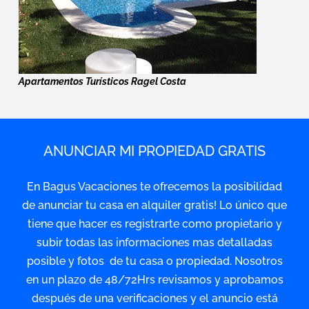
Apartamentos Turísticos Ragel Costa
ANUNCIAR MI PROPIEDAD GRATIS
En Bagus Vacaciones te ofrecemos la posibilidad
de anunciar tu casa en alquiler gratis! Lo único que
tiene que hacer es registrarte como propietario y
subir todas las informaciones mas detalladas
posible y fotos de tu casa o propiedad. Nosotros
en un plazo de 48/72Hrs revisamos y aprobamos
después de una verificaciones y el anuncio está