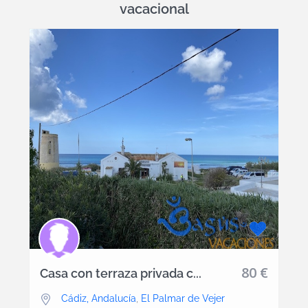
vacacional
80 €
Casa con terraza privada c...
Cádiz, Andalucía
,
El Palmar de Vejer