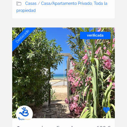
Casas
/
Casa/Apartamento Privado
,
Toda la
propiedad
Destacado
verificada