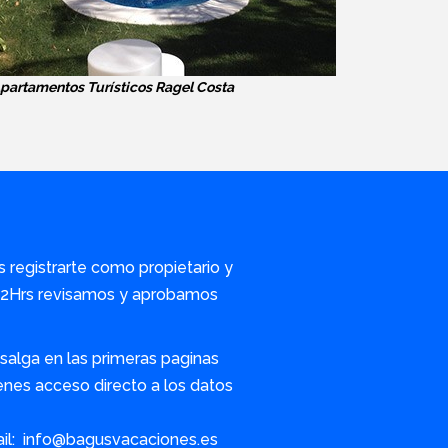
partamentos Turísticos Ragel Costa
s registrarte como propietario y
/72Hrs revisamos y aprobamos
alga en las primeras paginas
nes acceso directo a los datos
ail: info@bagusvacaciones.es