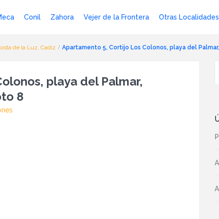
Meca
Conil
Zahora
Vejer de la Frontera
Otras Localidades
Costa de la Luz, Cadiz
Apartamento 5, Cortijo Los Colonos, playa del Palma
olonos, playa del Palmar,
to 8
ones
Ú
P
A
A