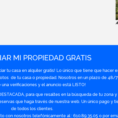
A
AR MI PROPIEDAD GRATIS
r tu casa en alquiler gratis! Lo único que tiene que hacer e
y fotos de tu casa o propiedad. Nosotros en un plazo de 48
una verificaciones y el anuncio está LISTO!
DESTACADA, para que resaltes en la búsqueda de tu zona y s
servas que haga través de nuestra web. Un único pago y tie
de todos los clientes.
o con nosotros telefónicamente al : 610.89.35.05 o por em