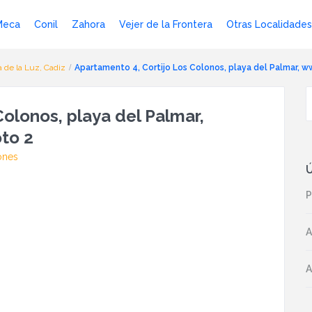
Meca
Conil
Zahora
Vejer de la Frontera
Otras Localidades
a de la Luz, Cadiz
Apartamento 4, Cortijo Los Colonos, playa del Palmar, 
olonos, playa del Palmar,
to 2
ones
Ú
P
A
A