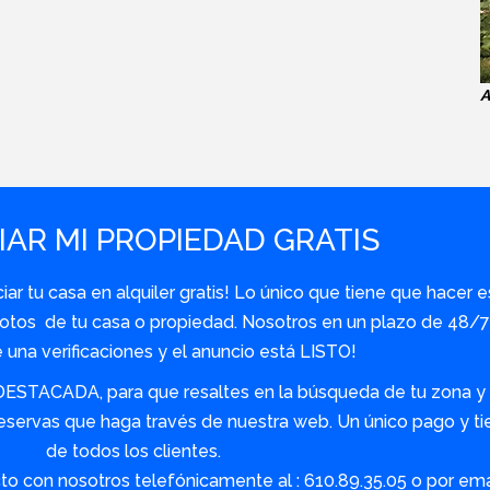
A
AR MI PROPIEDAD GRATIS
r tu casa en alquiler gratis! Lo único que tiene que hacer e
y fotos de tu casa o propiedad. Nosotros en un plazo de 48
una verificaciones y el anuncio está LISTO!
DESTACADA, para que resaltes en la búsqueda de tu zona y s
servas que haga través de nuestra web. Un único pago y tie
de todos los clientes.
o con nosotros telefónicamente al : 610.89.35.05 o por em