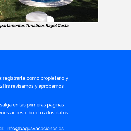
partamentos Turísticos Ragel Costa
s registrarte como propietario y
/72Hrs revisamos y aprobamos
alga en las primeras paginas
nes acceso directo a los datos
ail: info@bagusvacaciones.es