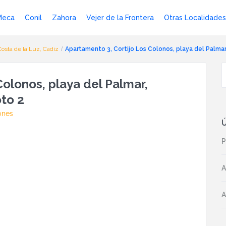
Meca
Conil
Zahora
Vejer de la Frontera
Otras Localidades
Costa de la Luz, Cadiz
Apartamento 3, Cortijo Los Colonos, playa del Palma
olonos, playa del Palmar,
to 2
ones
Ú
P
A
A