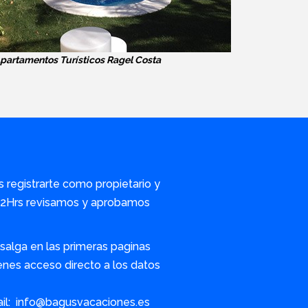
partamentos Turísticos Ragel Costa
s registrarte como propietario y
/72Hrs revisamos y aprobamos
alga en las primeras paginas
nes acceso directo a los datos
ail: info@bagusvacaciones.es