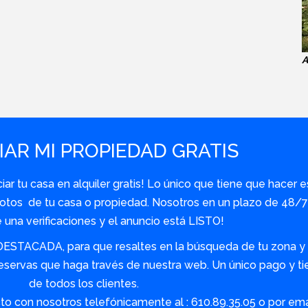
A
AR MI PROPIEDAD GRATIS
r tu casa en alquiler gratis! Lo único que tiene que hacer e
y fotos de tu casa o propiedad. Nosotros en un plazo de 48
una verificaciones y el anuncio está LISTO!
DESTACADA, para que resaltes en la búsqueda de tu zona y s
servas que haga través de nuestra web. Un único pago y tie
de todos los clientes.
o con nosotros telefónicamente al : 610.89.35.05 o por em