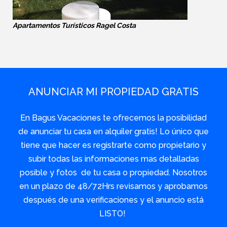
Apartamentos Turísticos Ragel Costa
ANUNCIAR MI PROPIEDAD GRATIS
En Bagus Vacaciones te ofrecemos la posibilidad
de anunciar tu casa en alquiler gratis! Lo único que
tiene que hacer es registrarte como propietario y
subir todas las informaciones mas detalladas
posible y fotos de tu casa o propiedad. Nosotros
en un plazo de 48/72Hrs revisamos y aprobamos
después de una verificaciones y el anuncio está
LISTO!