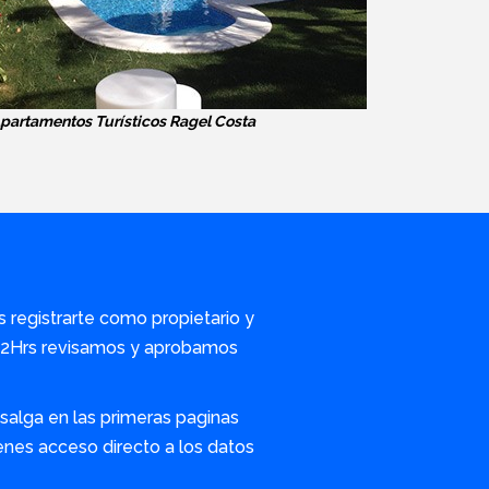
partamentos Turísticos Ragel Costa
s registrarte como propietario y
/72Hrs revisamos y aprobamos
alga en las primeras paginas
nes acceso directo a los datos