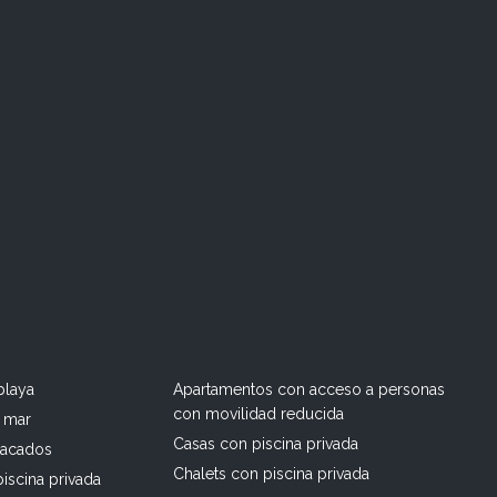
playa
Apartamentos con acceso a personas
con movilidad reducida
l mar
Casas con piscina privada
tacados
Chalets con piscina privada
iscina privada