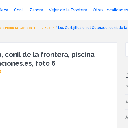
Meca
Conil
Zahora
Vejer de la Frontera
Otras Localidades
e la Frontera, Costa de la Luz, Cadiz
Los Cortijillos en el Colorado, conil de 
, conil de la frontera, piscina
iones.es, foto 6
s
Ú
P
A
A