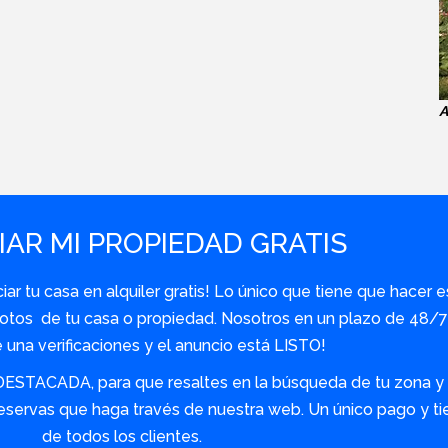
A
AR MI PROPIEDAD GRATIS
r tu casa en alquiler gratis! Lo único que tiene que hacer e
y fotos de tu casa o propiedad. Nosotros en un plazo de 48
una verificaciones y el anuncio está LISTO!
DESTACADA, para que resaltes en la búsqueda de tu zona y s
servas que haga través de nuestra web. Un único pago y tie
de todos los clientes.