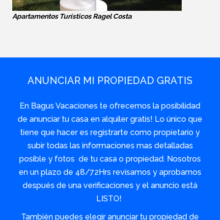
Apartamentos Turísticos Ragel Costa
ANUNCIAR MI PROPIEDAD GRATIS
En Bagus Vacaciones te ofrecemos la posibilidad
de anunciar tu casa en alquiler gratis! Lo único que
tiene que hacer es registrarte como propietario y
subir todas las informaciones mas detalladas
posible y fotos de tu casa o propiedad. Nosotros
en un plazo de 48/72Hrs revisamos y aprobamos
después de una verificaciones y el anuncio está
LISTO!
También puedes elegir anunciar tu propiedad de