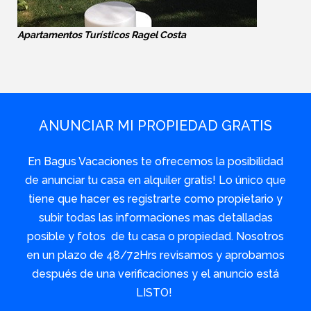
Apartamentos Turísticos Ragel Costa
ANUNCIAR MI PROPIEDAD GRATIS
En Bagus Vacaciones te ofrecemos la posibilidad
de anunciar tu casa en alquiler gratis! Lo único que
tiene que hacer es registrarte como propietario y
subir todas las informaciones mas detalladas
posible y fotos de tu casa o propiedad. Nosotros
en un plazo de 48/72Hrs revisamos y aprobamos
después de una verificaciones y el anuncio está
LISTO!