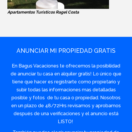
Apartamentos Turísticos Ragel Costa
ANUNCIAR MI PROPIEDAD GRATIS
En Bagus Vacaciones te ofrecemos la posibilidad
de anunciar tu casa en alquiler gratis! Lo único que
tiene que hacer es registrarte como propietario y
subir todas las informaciones mas detalladas
posible y fotos de tu casa o propiedad. Nosotros
en un plazo de 48/72Hrs revisamos y aprobamos
después de una verificaciones y el anuncio está
LISTO!