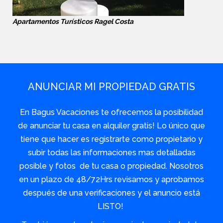
Apartamentos Turísticos Ragel Costa
ANUNCIAR MI PROPIEDAD GRATIS
En Bagus Vacaciones te ofrecemos la posibilidad
de anunciar tu casa en alquiler gratis! Lo único que
tiene que hacer es registrarte como propietario y
subir todas las informaciones mas detalladas
posible y fotos de tu casa o propiedad. Nosotros
en un plazo de 48/72Hrs revisamos y aprobamos
después de una verificaciones y el anuncio está
LISTO!