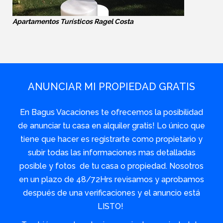
Apartamentos Turísticos Ragel Costa
ANUNCIAR MI PROPIEDAD GRATIS
En Bagus Vacaciones te ofrecemos la posibilidad
de anunciar tu casa en alquiler gratis! Lo único que
tiene que hacer es registrarte como propietario y
subir todas las informaciones mas detalladas
posible y fotos de tu casa o propiedad. Nosotros
en un plazo de 48/72Hrs revisamos y aprobamos
después de una verificaciones y el anuncio está
LISTO!