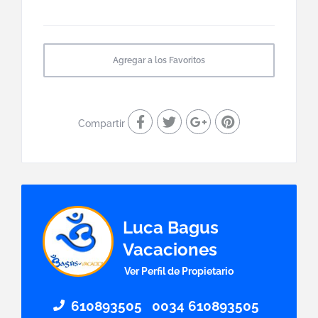
Agregar a los Favoritos
Compartir
Luca Bagus
Vacaciones
Ver Perfil de Propietario
610893505
0034 610893505