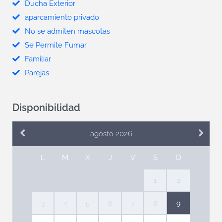
Ducha Exterior
aparcamiento privado
No se admiten mascotas
Se Permite Fumar
Familiar
Parejas
Disponibilidad
agosto 2026
L
M
X
J
V
S
D
1
2
3
4
5
6
7
8
9