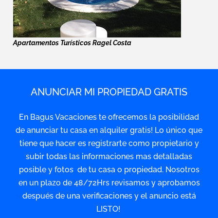
Apartamentos Turísticos Ragel Costa
ANUNCIAR MI PROPIEDAD GRATIS
En Bagus Vacaciones te ofrecemos la posibilidad
de anunciar tu casa en alquiler gratis! Lo único que
tiene que hacer es registrarte como propietario y
subir todas las informaciones mas detalladas
posible y fotos de tu casa o propiedad. Nosotros
en un plazo de 48/72Hrs revisamos y aprobamos
después de una verificaciones y el anuncio está
LISTO!