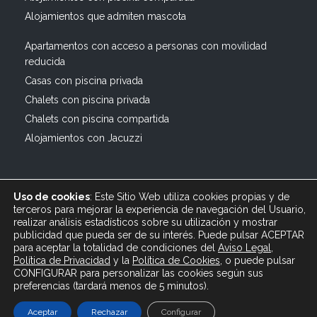
Alojamientos que admiten mascota
Apartamentos con acceso a personas con movilidad
reducida
Casas con piscina privada
Chalets con piscina privada
Chalets con piscina compartida
Alojamientos con Jacuzzi
Uso de cookies
: Este Sitio Web utiliza cookies propias y de
terceros para mejorar la experiencia de navegación del Usuario,
realizar análisis estadísticos sobre su utilización y mostrar
publicidad que pueda ser de su interés. Puede pulsar ACEPTAR
© 2019 All rights reserved Bagus Vacaciones :: Alquiler
para aceptar la totalidad de condiciones del
Aviso Legal
,
Turístico Vacacional en España, Andalucía, Cádiz ·
Política de Privacidad
y
la
Política
de Cookies
, o puede pulsar
info@bagusvacaciones.es · Tel.: 610 89 35 05 · Diseño
CONFIGURAR para personalizar las cookies según sus
preferencias (tardará menos de 5 minutos).
Web XSEO http://xseo.es
Aceptar
Rechazar
Configurar