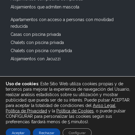
Alojamientos que admiten mascota
Apartamentos con acceso a personas con movilidad
reducida
Casas con piscina privada
Chalets con piscina privada
Chalets con piscina compartida
Alojamientos con Jacuzzi
Uso de cookies
: Este Sitio Web utiliza cookies propias y de
terceros para mejorar la experiencia de navegación del Usuario,
realizar análisis estadísticos sobre su utilización y mostrar
publicidad que pueda ser de su interés. Puede pulsar ACEPTAR
© 2019 All rights reserved Bagus Vacaciones :: Alquiler
para aceptar la totalidad de condiciones del
Aviso Legal
,
Turístico Vacacional en España, Andalucía, Cádiz ·
Política de Privacidad
y
la
Política
de Cookies
, o puede pulsar
info@bagusvacaciones.es · Tel.: 610 89 35 05 · Diseño
CONFIGURAR para personalizar las cookies según sus
preferencias (tardará menos de 5 minutos).
Web XSEO http://xseo.es
Aceptar
Rechazar
Configurar