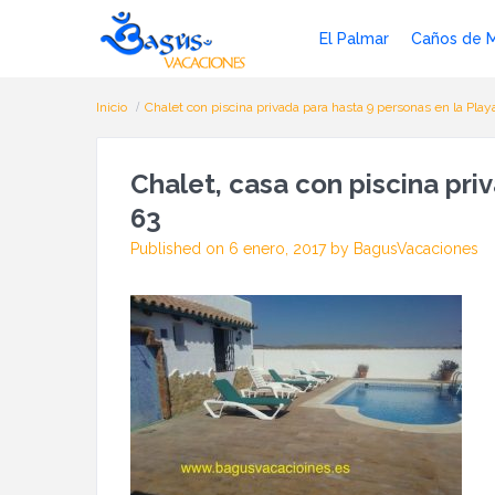
El Palmar
Caños de 
Inicio
Chalet con piscina privada para hasta 9 personas en la Play
Chalet, casa con piscina priv
63
Published on 6 enero, 2017 by BagusVacaciones