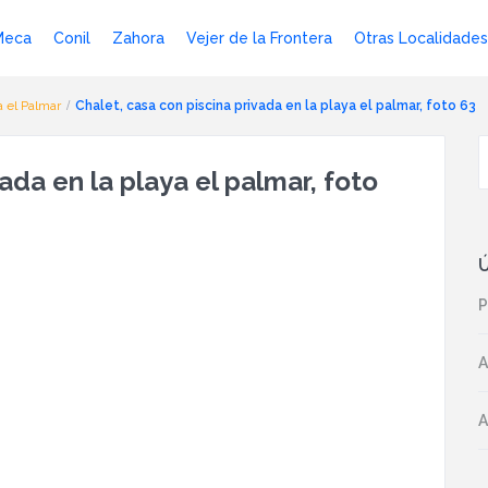
Meca
Conil
Zahora
Vejer de la Frontera
Otras Localidades
a el Palmar
Chalet, casa con piscina privada en la playa el palmar, foto 63
ada en la playa el palmar, foto
Ú
P
A
A