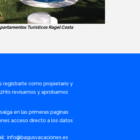
partamentos Turísticos Ragel Costa
s registrarte como propietario y
/72Hrs revisamos y aprobamos
alga en las primeras paginas
nes acceso directo a los datos
ail: info@bagusvacaciones.es