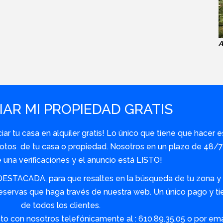
A
AR MI PROPIEDAD GRATIS
r tu casa en alquiler gratis! Lo único que tiene que hacer e
y fotos de tu casa o propiedad. Nosotros en un plazo de 48
una verificaciones y el anuncio está LISTO!
DESTACADA, para que resaltes en la búsqueda de tu zona y s
servas que haga través de nuestra web. Un único pago y tie
de todos los clientes.
o con nosotros telefónicamente al : 610.89.35.05 o por em