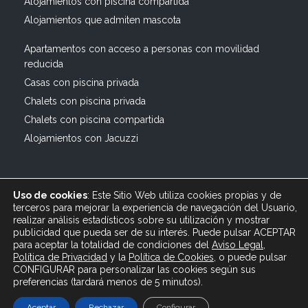
Alojamientos con piscina compartida
Alojamientos que admiten mascota
Apartamentos con acceso a personas con movilidad
reducida
Casas con piscina privada
Chalets con piscina privada
Chalets con piscina compartida
Alojamientos con Jacuzzi
Uso de cookies
: Este Sitio Web utiliza cookies propias y de
terceros para mejorar la experiencia de navegación del Usuario,
realizar análisis estadísticos sobre su utilización y mostrar
publicidad que pueda ser de su interés. Puede pulsar ACEPTAR
© 2019 All rights reserved Bagus Vacaciones :: Alquiler
para aceptar la totalidad de condiciones del
Aviso Legal
,
Turístico Vacacional en España, Andalucía, Cádiz ·
Política de Privacidad
y
la
Política
de Cookies
, o puede pulsar
info@bagusvacaciones.es · Tel.: 610 89 35 05 · Diseño
CONFIGURAR para personalizar las cookies según sus
preferencias (tardará menos de 5 minutos).
Web XSEO http://xseo.es
Aceptar
Rechazar
Configurar