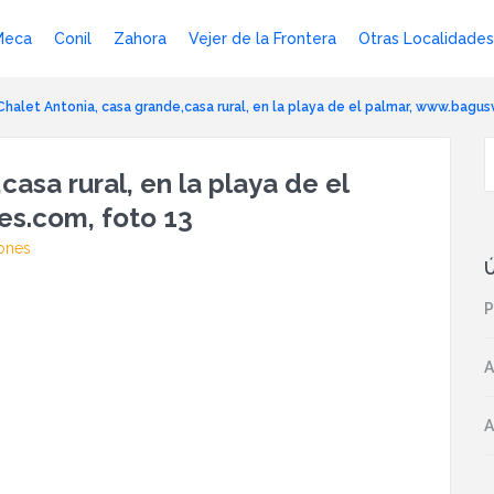
Meca
Conil
Zahora
Vejer de la Frontera
Otras Localidades
Chalet Antonia, casa grande,casa rural, en la playa de el palmar, www.bagu
asa rural, en la playa de el
s.com, foto 13
ones
Ú
P
A
A