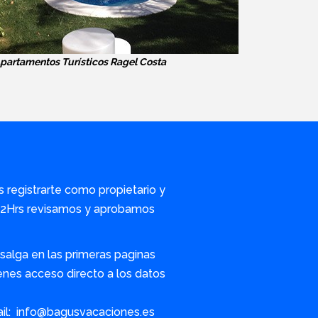
partamentos Turísticos Ragel Costa
s registrarte como propietario y
/72Hrs revisamos y aprobamos
alga en las primeras paginas
nes acceso directo a los datos
ail: info@bagusvacaciones.es