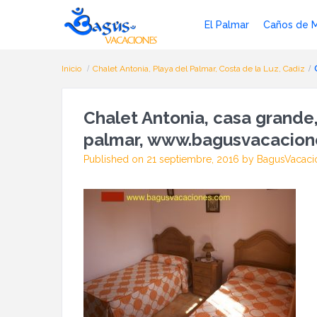
El Palmar
Caños de 
Inicio
Chalet Antonia, Playa del Palmar, Costa de la Luz, Cadiz
Chalet Antonia, casa grande,c
palmar, www.bagusvacacione
Published on 21 septiembre, 2016 by BagusVacaci