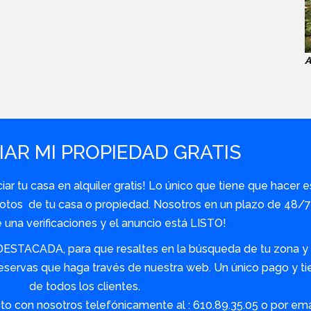
A
AR MI PROPIEDAD GRATIS
r tu casa en alquiler gratis! Lo único que tiene que hacer e
y fotos de tu casa o propiedad. Nosotros en un plazo de 48
una verificaciones y el anuncio está LISTO!
DESTACADA, para que resaltes en la búsqueda de tu zona y s
servas que haga través de nuestra web. Un único pago y tie
de todos los clientes.
o con nosotros telefónicamente al : 610.89.35.05 o por em