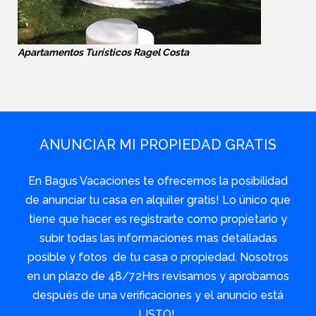
Apartamentos Turísticos Ragel Costa
ANUNCIAR MI PROPIEDAD GRATIS
En Bagus Vacaciones te ofrecemos la posibilidad
de anunciar tu casa en alquiler gratis! Lo único que
tiene que hacer es registrarte como propietario y
subir todas las informaciones mas detalladas
posible y fotos de tu casa o propiedad. Nosotros
en un plazo de 48/72Hrs revisamos y aprobamos
después de una verificaciones y el anuncio está
LISTO!