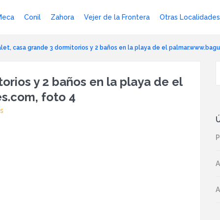
Meca
Conil
Zahora
Vejer de la Frontera
Otras Localidades
let, casa grande 3 dormitorios y 2 baños en la playa de el palmar.www.ba
rios y 2 baños en la playa de el
s.com, foto 4
s
Ú
P
A
A