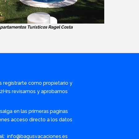
partamentos Turísticos Ragel Costa
s registrarte como propietario y
/72Hrs revisamos y aprobamos
alga en las primeras paginas
nes acceso directo a los datos
ail: info@bagusvacaciones.es