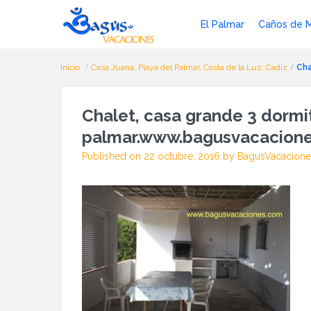
El Palmar
Caños de 
Inicio
Casa Juana, Playa del Palmar, Costa de la Luz, Cadiz
Cha
Chalet, casa grande 3 dormito
palmar.www.bagusvacacione
Published on 22 octubre, 2016 by BagusVacacione