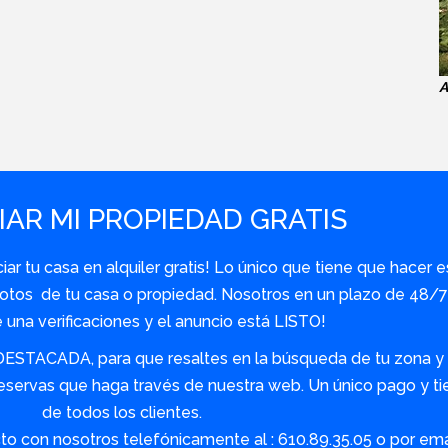
A
AR MI PROPIEDAD GRATIS
r tu casa en alquiler gratis! Lo único que tiene que hacer e
y fotos de tu casa o propiedad. Nosotros en un plazo de 48
una verificaciones y el anuncio está LISTO!
DESTACADA, para que resaltes en la búsqueda de tu zona y s
servas que haga través de nuestra web. Un único pago y tie
de todos los clientes.
o con nosotros telefónicamente al : 610.89.35.05 o por em