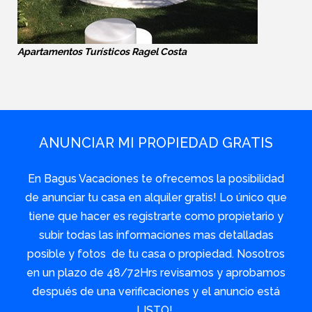
Apartamentos Turísticos Ragel Costa
ANUNCIAR MI PROPIEDAD GRATIS
En Bagus Vacaciones te ofrecemos la posibilidad
de anunciar tu casa en alquiler gratis! Lo único que
tiene que hacer es registrarte como propietario y
subir todas las informaciones mas detalladas
posible y fotos de tu casa o propiedad. Nosotros
en un plazo de 48/72Hrs revisamos y aprobamos
después de una verificaciones y el anuncio está
LISTO!