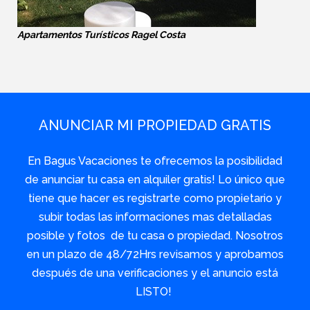
Apartamentos Turísticos Ragel Costa
ANUNCIAR MI PROPIEDAD GRATIS
En Bagus Vacaciones te ofrecemos la posibilidad
de anunciar tu casa en alquiler gratis! Lo único que
tiene que hacer es registrarte como propietario y
subir todas las informaciones mas detalladas
posible y fotos de tu casa o propiedad. Nosotros
en un plazo de 48/72Hrs revisamos y aprobamos
después de una verificaciones y el anuncio está
LISTO!