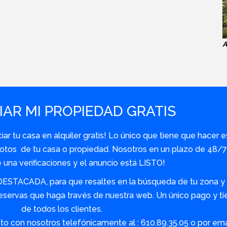
A
AR MI PROPIEDAD GRATIS
r tu casa en alquiler gratis! Lo único que tiene que hacer e
y fotos de tu casa o propiedad. Nosotros en un plazo de 48
una verificaciones y el anuncio está LISTO!
DESTACADA, para que resaltes en la búsqueda de tu zona y s
servas que haga través de nuestra web. Un único pago y tie
de todos los clientes.
o con nosotros telefónicamente al : 610.89.35.05 o por em