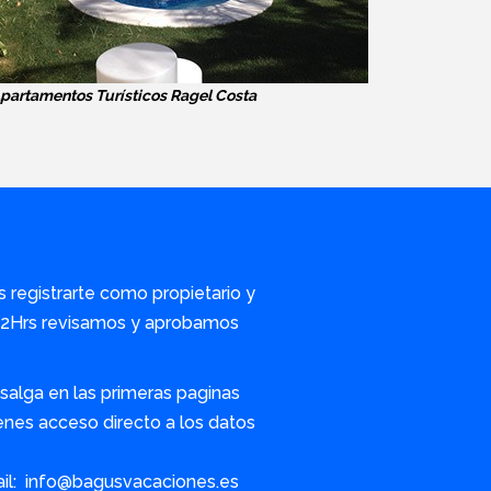
partamentos Turísticos Ragel Costa
s registrarte como propietario y
/72Hrs revisamos y aprobamos
alga en las primeras paginas
nes acceso directo a los datos
ail: info@bagusvacaciones.es