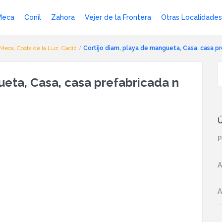
Meca
Conil
Zahora
Vejer de la Frontera
Otras Localidades
Meca, Costa de la Luz, Cadiz
Cortijo diam, playa de mangueta, Casa, casa pr
ueta, Casa, casa prefabricada n
Ú
P
A
A