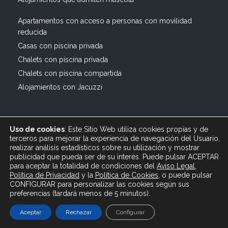
Apartamentos con acceso a personas con movilidad
reducida
Casas con piscina privada
Chalets con piscina privada
Chalets con piscina compartida
Alojamientos con Jacuzzi
Uso de cookies
: Este Sitio Web utiliza cookies propias y de
terceros para mejorar la experiencia de navegación del Usuario,
realizar análisis estadísticos sobre su utilización y mostrar
publicidad que pueda ser de su interés. Puede pulsar ACEPTAR
© 2019 All rights reserved Bagus Vacaciones :: Alquiler
para aceptar la totalidad de condiciones del
Aviso Legal
,
Turístico Vacacional en España, Andalucía, Cádiz ·
Política de Privacidad
y
la
Política
de Cookies
, o puede pulsar
info@bagusvacaciones.es · Tel.: 610 89 35 05 · Diseño
CONFIGURAR para personalizar las cookies según sus
preferencias (tardará menos de 5 minutos).
Web XSEO http://xseo.es
Aceptar
Rechazar
Configurar