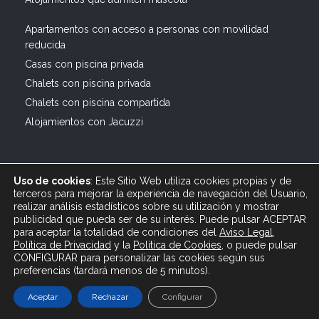
Apartamentos con acceso a personas con movilidad
reducida
Casas con piscina privada
Chalets con piscina privada
Chalets con piscina compartida
Alojamientos con Jacuzzi
Uso de cookies
: Este Sitio Web utiliza cookies propias y de
terceros para mejorar la experiencia de navegación del Usuario,
realizar análisis estadísticos sobre su utilización y mostrar
publicidad que pueda ser de su interés. Puede pulsar ACEPTAR
© 2019 All rights reserved Bagus Vacaciones :: Alquiler
para aceptar la totalidad de condiciones del
Aviso Legal
,
Turístico Vacacional en España, Andalucía, Cádiz ·
Política de Privacidad
y
la
Política
de Cookies
, o puede pulsar
info@bagusvacaciones.es · Tel.: 610 89 35 05 · Diseño
CONFIGURAR para personalizar las cookies según sus
preferencias (tardará menos de 5 minutos).
Web XSEO http://xseo.es
Aceptar
Rechazar
Configurar