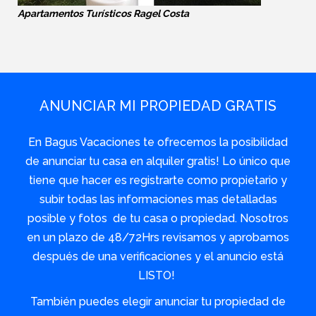
Apartamentos Turísticos Ragel Costa
ANUNCIAR MI PROPIEDAD GRATIS
En Bagus Vacaciones te ofrecemos la posibilidad
de anunciar tu casa en alquiler gratis! Lo único que
tiene que hacer es registrarte como propietario y
subir todas las informaciones mas detalladas
posible y fotos de tu casa o propiedad. Nosotros
en un plazo de 48/72Hrs revisamos y aprobamos
después de una verificaciones y el anuncio está
LISTO!
También puedes elegir anunciar tu propiedad de