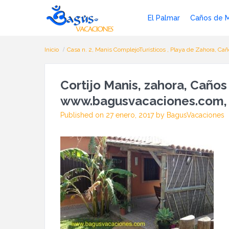
El Palmar
Caños de 
Inicio
Casa n. 2, Manis ComplejoTurísticos , Playa de Zahora, Ca
Cortijo Manis, zahora, Caños
www.bagusvacaciones.com, c
Published on 27 enero, 2017 by BagusVacaciones