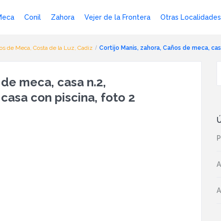
Meca
Conil
Zahora
Vejer de la Frontera
Otras Localidades
ños de Meca, Costa de la Luz, Cadiz
Cortijo Manis, zahora, Caños de meca, ca
 de meca, casa n.2,
asa con piscina, foto 2
Ú
P
A
A