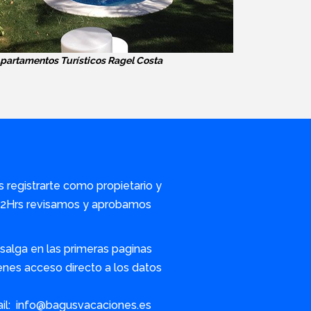
partamentos Turísticos Ragel Costa
s registrarte como propietario y
/72Hrs revisamos y aprobamos
alga en las primeras paginas
nes acceso directo a los datos
ail: info@bagusvacaciones.es