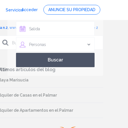
Acceder
ANUNCIE SU PROPIEDAD
Servicios
sa n.2, www.bagusvacaciones.com, casa con piscina, foto 2
Personas
ltimos artículos del blog
laya Marisucia
lquiler de Casas en el Palmar
lquiler de Apartamentos en el Palmar