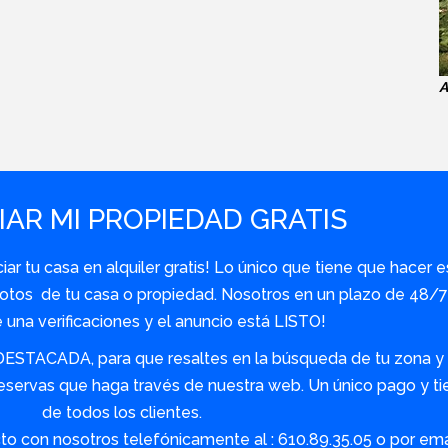
A
AR MI PROPIEDAD GRATIS
r tu casa en alquiler gratis! Lo único que tiene que hacer e
y fotos de tu casa o propiedad. Nosotros en un plazo de 48
una verificaciones y el anuncio está LISTO!
DESTACADA, para que resaltes en la búsqueda de tu zona y s
servas que haga través de nuestra web. Un único pago y tie
de todos los clientes.
o con nosotros telefónicamente al : 610.89.35.05 o por em