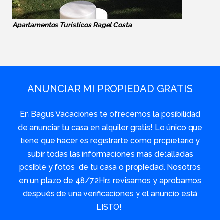
Apartamentos Turísticos Ragel Costa
ANUNCIAR MI PROPIEDAD GRATIS
En Bagus Vacaciones te ofrecemos la posibilidad
de anunciar tu casa en alquiler gratis! Lo único que
tiene que hacer es registrarte como propietario y
subir todas las informaciones mas detalladas
posible y fotos de tu casa o propiedad. Nosotros
en un plazo de 48/72Hrs revisamos y aprobamos
después de una verificaciones y el anuncio está
LISTO!