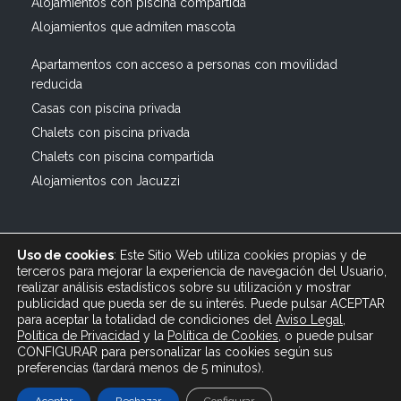
Alojamientos con piscina compartida
Alojamientos que admiten mascota
Apartamentos con acceso a personas con movilidad
reducida
Casas con piscina privada
Chalets con piscina privada
Chalets con piscina compartida
Alojamientos con Jacuzzi
Uso de cookies
: Este Sitio Web utiliza cookies propias y de
terceros para mejorar la experiencia de navegación del Usuario,
realizar análisis estadísticos sobre su utilización y mostrar
publicidad que pueda ser de su interés. Puede pulsar ACEPTAR
© 2019 All rights reserved Bagus Vacaciones :: Alquiler
para aceptar la totalidad de condiciones del
Aviso Legal
,
Turístico Vacacional en España, Andalucía, Cádiz ·
Política de Privacidad
y
la
Política
de Cookies
, o puede pulsar
info@bagusvacaciones.es · Tel.: 610 89 35 05 · Diseño
CONFIGURAR para personalizar las cookies según sus
preferencias (tardará menos de 5 minutos).
Web XSEO http://xseo.es