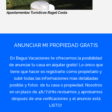
Apartamentos Turísticos Ragel Costa
ANUNCIAR MI PROPIEDAD GRATIS
En Bagus Vacaciones te ofrecemos la posibilidad
de anunciar tu casa en alquiler gratis! Lo único que
tiene que hacer es registrarte como propietario y
subir todas las informaciones mas detalladas
posible y fotos de tu casa o propiedad. Nosotros
en un plazo de 48/72Hrs revisamos y aprobamos
después de una verificaciones y el anuncio está
LISTO!