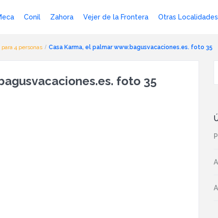
Meca
Conil
Zahora
Vejer de la Frontera
Otras Localidades
 para 4 personas
Casa Karma, el palmar www.bagusvacaciones.es. foto 35
bagusvacaciones.es. foto 35
Ú
P
A
A