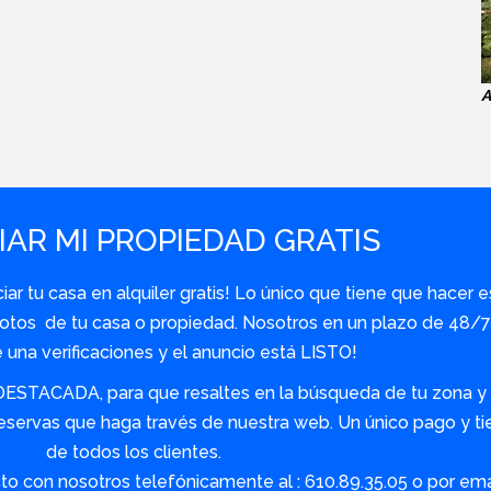
A
AR MI PROPIEDAD GRATIS
r tu casa en alquiler gratis! Lo único que tiene que hacer e
y fotos de tu casa o propiedad. Nosotros en un plazo de 48
una verificaciones y el anuncio está LISTO!
DESTACADA, para que resaltes en la búsqueda de tu zona y s
servas que haga través de nuestra web. Un único pago y tie
de todos los clientes.
o con nosotros telefónicamente al : 610.89.35.05 o por em