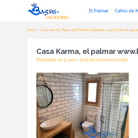
El Palmar
Caños de 
Inicio
Casa karma, Playa del Palmar, preciosa, a 500m de la playa
Casa Karma, el palmar www.
Published on 9 junio, 2019 by antoniocruzado