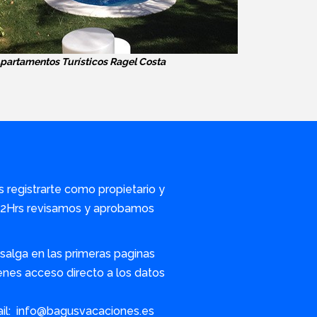
partamentos Turísticos Ragel Costa
s registrarte como propietario y
/72Hrs revisamos y aprobamos
alga en las primeras paginas
nes acceso directo a los datos
ail: info@bagusvacaciones.es