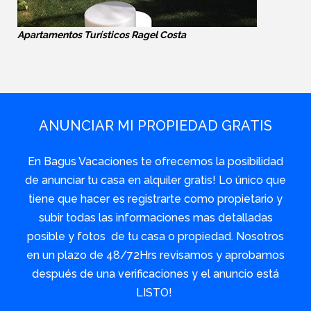
Apartamentos Turísticos Ragel Costa
ANUNCIAR MI PROPIEDAD GRATIS
En Bagus Vacaciones te ofrecemos la posibilidad
de anunciar tu casa en alquiler gratis! Lo único que
tiene que hacer es registrarte como propietario y
subir todas las informaciones mas detalladas
posible y fotos de tu casa o propiedad. Nosotros
en un plazo de 48/72Hrs revisamos y aprobamos
después de una verificaciones y el anuncio está
LISTO!