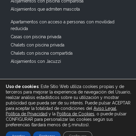
Alojamientos con piscina compartida
Alojamientos que admiten mascota
Apartamentos con acceso a personas con movilidad
reducida
Casas con piscina privada
Chalets con piscina privada
Chalets con piscina compartida
Alojamientos con Jacuzzi
Uso de cookies
: Este Sitio Web utiliza cookies propias y de
terceros para mejorar la experiencia de navegación del Usuario,
realizar análisis estadísticos sobre su utilización y mostrar
publicidad que pueda ser de su interés. Puede pulsar ACEPTAR
© 2019 All rights reserved Bagus Vacaciones :: Alquiler
para aceptar la totalidad de condiciones del
Aviso Legal
,
Turístico Vacacional en España, Andalucía, Cádiz ·
Política de Privacidad
y
la
Política
de Cookies
, o puede pulsar
info@bagusvacaciones.es · Tel.: 610 89 35 05 · Diseño
CONFIGURAR para personalizar las cookies según sus
preferencias (tardará menos de 5 minutos).
Web XSEO http://xseo.es