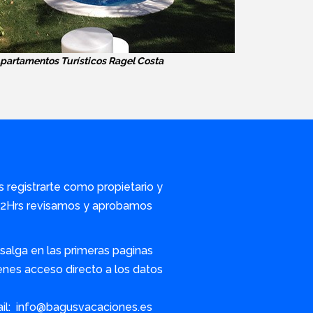
partamentos Turísticos Ragel Costa
s registrarte como propietario y
/72Hrs revisamos y aprobamos
alga en las primeras paginas
nes acceso directo a los datos
ail: info@bagusvacaciones.es