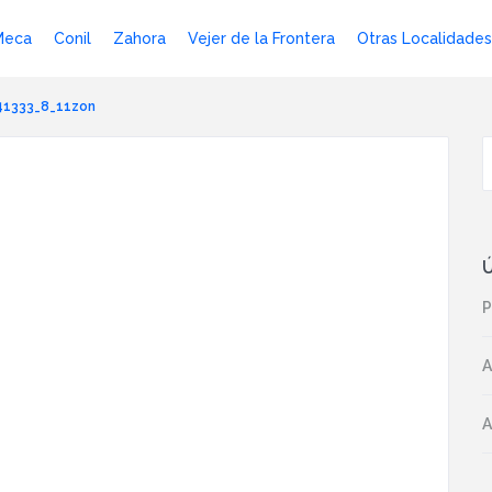
Meca
Conil
Zahora
Vejer de la Frontera
Otras Localidades
41333_8_11zon
Ú
P
A
A