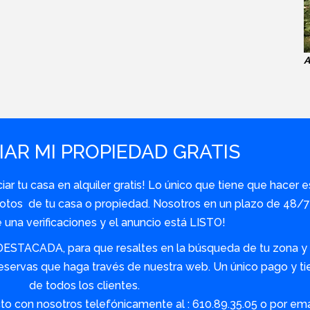
A
AR MI PROPIEDAD GRATIS
r tu casa en alquiler gratis! Lo único que tiene que hacer e
y fotos de tu casa o propiedad. Nosotros en un plazo de 48
una verificaciones y el anuncio está LISTO!
DESTACADA, para que resaltes en la búsqueda de tu zona y s
servas que haga través de nuestra web. Un único pago y tie
de todos los clientes.
o con nosotros telefónicamente al : 610.89.35.05 o por em