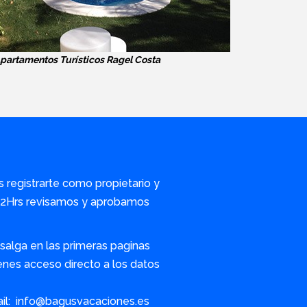
partamentos Turísticos Ragel Costa
s registrarte como propietario y
/72Hrs revisamos y aprobamos
alga en las primeras paginas
nes acceso directo a los datos
ail: info@bagusvacaciones.es