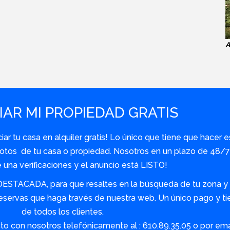
A
AR MI PROPIEDAD GRATIS
r tu casa en alquiler gratis! Lo único que tiene que hacer e
y fotos de tu casa o propiedad. Nosotros en un plazo de 48
una verificaciones y el anuncio está LISTO!
DESTACADA, para que resaltes en la búsqueda de tu zona y s
servas que haga través de nuestra web. Un único pago y tie
de todos los clientes.
o con nosotros telefónicamente al : 610.89.35.05 o por em