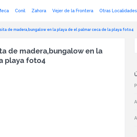
Meca
Conil
Zahora
Vejer de la Frontera
Otras Localidades
casita de madera,bungalow en la playa de el palmar ceca de la playa foto4
sita de madera,bungalow en la
a playa foto4
Ú
P
A
A