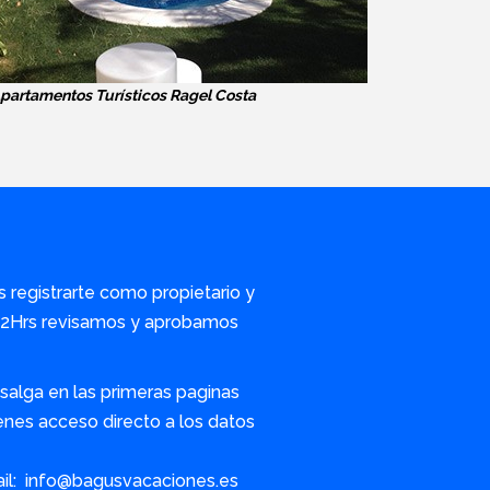
partamentos Turísticos Ragel Costa
s registrarte como propietario y
/72Hrs revisamos y aprobamos
alga en las primeras paginas
nes acceso directo a los datos
ail: info@bagusvacaciones.es