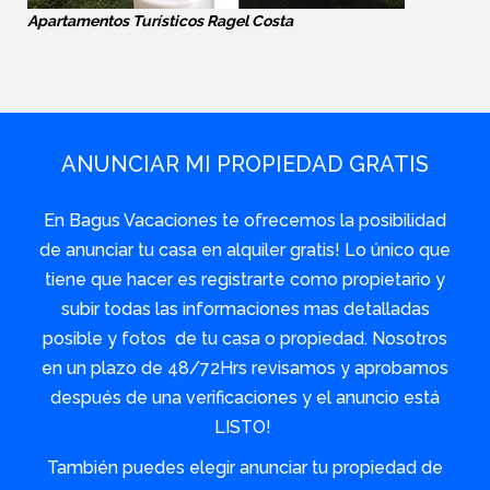
Apartamentos Turísticos Ragel Costa
ANUNCIAR MI PROPIEDAD GRATIS
En Bagus Vacaciones te ofrecemos la posibilidad
de anunciar tu casa en alquiler gratis! Lo único que
tiene que hacer es registrarte como propietario y
subir todas las informaciones mas detalladas
posible y fotos de tu casa o propiedad. Nosotros
en un plazo de 48/72Hrs revisamos y aprobamos
después de una verificaciones y el anuncio está
LISTO!
También puedes elegir anunciar tu propiedad de