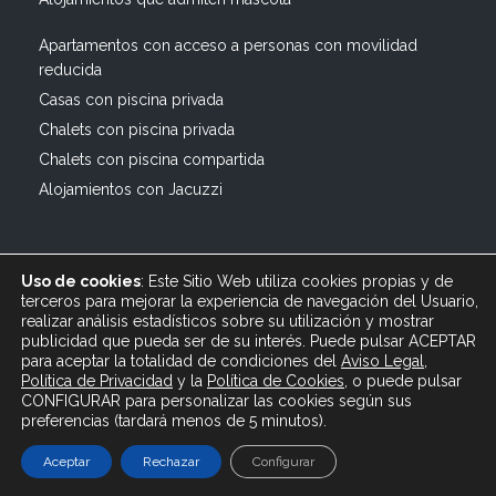
Apartamentos con acceso a personas con movilidad
reducida
Casas con piscina privada
Chalets con piscina privada
Chalets con piscina compartida
Alojamientos con Jacuzzi
Uso de cookies
: Este Sitio Web utiliza cookies propias y de
terceros para mejorar la experiencia de navegación del Usuario,
realizar análisis estadísticos sobre su utilización y mostrar
publicidad que pueda ser de su interés. Puede pulsar ACEPTAR
© 2019 All rights reserved Bagus Vacaciones :: Alquiler
para aceptar la totalidad de condiciones del
Aviso Legal
,
Turístico Vacacional en España, Andalucía, Cádiz ·
Política de Privacidad
y
la
Política
de Cookies
, o puede pulsar
info@bagusvacaciones.es · Tel.: 610 89 35 05 · Diseño
CONFIGURAR para personalizar las cookies según sus
preferencias (tardará menos de 5 minutos).
Web XSEO http://xseo.es
Aceptar
Rechazar
Configurar