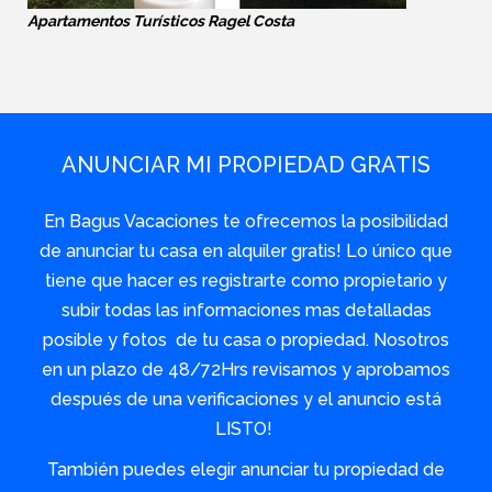
Apartamentos Turísticos Ragel Costa
ANUNCIAR MI PROPIEDAD GRATIS
En Bagus Vacaciones te ofrecemos la posibilidad
de anunciar tu casa en alquiler gratis! Lo único que
tiene que hacer es registrarte como propietario y
subir todas las informaciones mas detalladas
posible y fotos de tu casa o propiedad. Nosotros
en un plazo de 48/72Hrs revisamos y aprobamos
después de una verificaciones y el anuncio está
LISTO!
También puedes elegir anunciar tu propiedad de