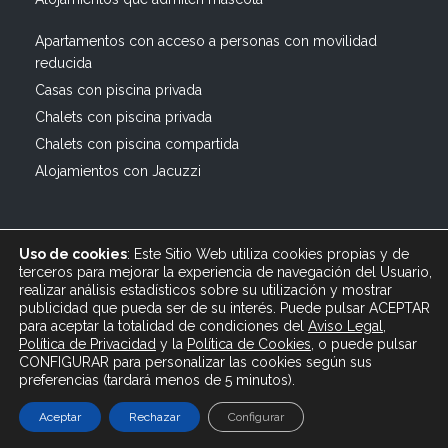
Apartamentos con acceso a personas con movilidad
reducida
Casas con piscina privada
Chalets con piscina privada
Chalets con piscina compartida
Alojamientos con Jacuzzi
Uso de cookies
: Este Sitio Web utiliza cookies propias y de
terceros para mejorar la experiencia de navegación del Usuario,
realizar análisis estadísticos sobre su utilización y mostrar
publicidad que pueda ser de su interés. Puede pulsar ACEPTAR
© 2019 All rights reserved Bagus Vacaciones :: Alquiler
para aceptar la totalidad de condiciones del
Aviso Legal
,
Turístico Vacacional en España, Andalucía, Cádiz ·
Política de Privacidad
y
la
Política
de Cookies
, o puede pulsar
info@bagusvacaciones.es · Tel.: 610 89 35 05 · Diseño
CONFIGURAR para personalizar las cookies según sus
preferencias (tardará menos de 5 minutos).
Web XSEO http://xseo.es
Aceptar
Rechazar
Configurar